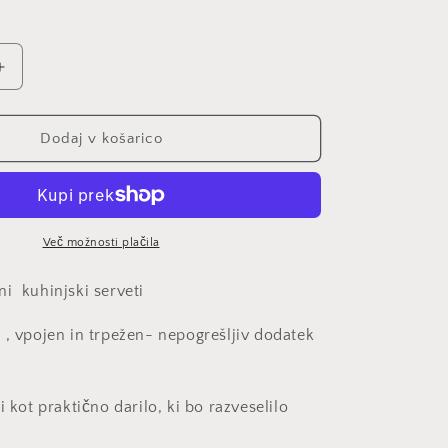
Povečaj
količino
za
izdelek
Dodaj v košarico
Servet
8343
Več možnosti plačila
i kuhinjski serveti
 , vpojen in trpežen- nepogrešljiv dodatek
 kot praktično darilo, ki bo razveselilo