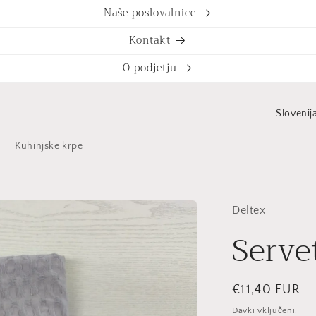
Naše poslovalnice
Kontakt
O podjetju
D
r
Kuhinjske krpe
ž
a
v
Deltex
a
Serve
/
r
e
Redna
€11,40 EUR
cena
Davki vključeni.