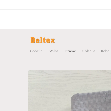
Preskoči
na
vsebino
Gobelini
Volna
Pižame
Oblačila
Robci
Preskoči
na
informacije
o izdelku