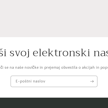
e
lnem
u
ši svoj elektronski na
či se na naše novičke in prejemaj obvestila o akcijah in pop
E-poštni naslov