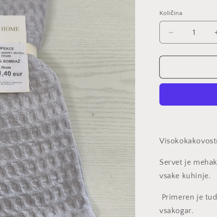
g
i
Količina
Količina
j
Pomanjšaš
a
količino
za
izdelek
Servet
8343
Visokokakovostn
Servet je mehak
vsake kuhinje.
Primeren je tudi
vsakogar.