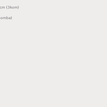
0 cm (3kom)
 bombaž