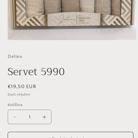
Predstavnostne
vsebine
1
odprite
Deltex
v
modalnem
Servet 5990
načinu
Redna
€19,50 EUR
cena
Davki vključeni.
Količina
Količina
Pomanjšaš
Povečaj
količino
količino
za
za