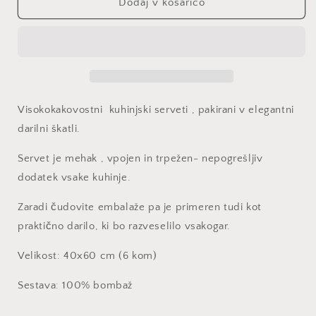
izdelek
izdelek
Dodaj v košarico
Servet
Servet
5990
5990
Visokokakovostni kuhinjski serveti , pakirani v elegantni
darilni škatli.
Servet je mehak , vpojen in trpežen- nepogrešljiv
dodatek vsake kuhinje.
Zaradi čudovite embalaže pa je primeren tudi kot
praktično darilo, ki bo razveselilo vsakogar.
Velikost: 40x60 cm (6 kom)
Sestava: 100% bombaž