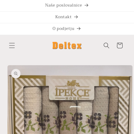
Preskoči
Naše poslovalnice
na
vsebino
Kontakt
O podjetju
Košarica
Preskoči
na
informacije
o izdelku