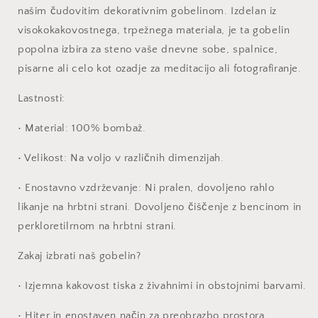
našim čudovitim dekorativnim gobelinom. Izdelan iz
visokokakovostnega, trpežnega materiala, je ta gobelin
popolna izbira za steno vaše dnevne sobe, spalnice,
pisarne ali celo kot ozadje za meditacijo ali fotografiranje.
Lastnosti:
•
Material: 100% bombaž.
•
Velikost:
Na voljo v različnih dimenzijah.
•
Enostavno vzdrževanje:
Ni pralen, dovoljeno rahlo
likanje na hrbtni strani. Dovoljeno čiščenje z bencinom in
perkloretilrnom na hrbtni strani.
Zakaj izbrati naš gobelin?
•
Izjemna kakovost tiska z živahnimi in obstojnimi barvami.
•
Hiter in enostaven način za preobrazbo prostora.