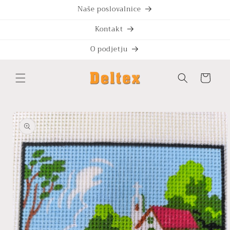
Preskoči
Naše poslovalnice
na
vsebino
Kontakt
O podjetju
Košarica
Preskoči
na
informacije
o izdelku