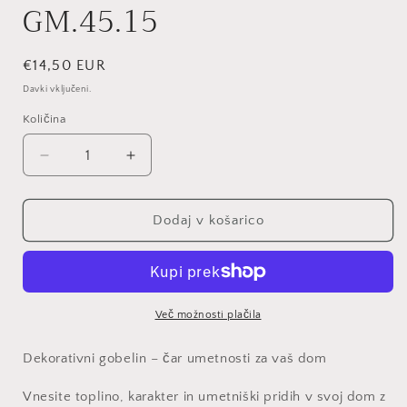
GM.45.15
Redna
€14,50 EUR
cena
Davki vključeni.
Količina
Količina
Pomanjšaš
Povečaj
količino
količino
za
za
izdelek
izdelek
Dodaj v košarico
GOBELIN
GOBELIN
DIAMANT
DIAMANT
GM.45.15
GM.45.15
Več možnosti plačila
Dekorativni gobelin – čar umetnosti za vaš dom
Vnesite toplino, karakter in umetniški pridih v svoj dom z